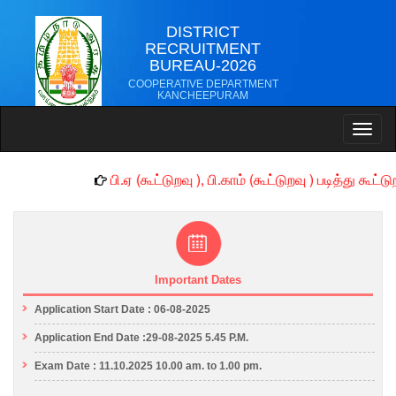
DISTRICT
RECRUITMENT
BUREAU-2026
COOPERATIVE DEPARTMENT
KANCHEEPURAM
Toggl
naviga
பி.ஏ (கூட்டுறவு ), பி.காம் (கூட்டுறவு ) படித்து
Important Dates
Application Start Date : 06-08-2025
Application End Date :29-08-2025 5.45 P.M.
Exam Date : 11.10.2025 10.00 am. to 1.00 pm.